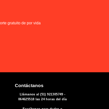
rte gratuito de por vida
Contáctanos
Llámanos al (51) 921305749 -
064625518 las 24 horas del día
Escríbenos para dudas o