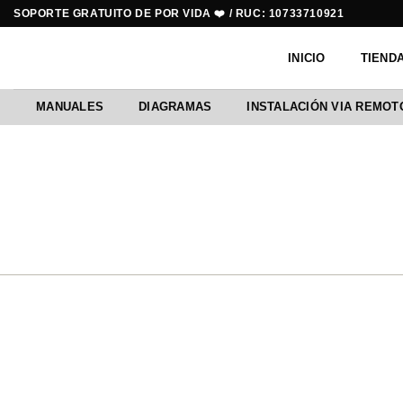
Saltar
SOPORTE GRATUITO DE POR VIDA ❤️ / RUC: 10733710921
al
contenido
INICIO
TIEND
MANUALES
DIAGRAMAS
INSTALACIÓN VIA REMOT