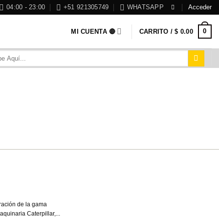
04:00 - 23:00
+51 921305749
WHATSAPP
Acceder
0
MI CUENTA 🔴
CARRITO /
$
0.00
USO BÁSICO
(GRATIS)
aración de la gama
El programa Volvo P
uinaria Caterpillar,...
información técnica 