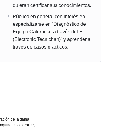
quieran certificar sus conocimientos.
Público en general con interés en
especializarse en “Diagnóstico de
Equipo Caterpillar a través del ET
(Electronic Tecnichan)” y aprender a
través de casos prácticos.
USO BÁSICO
(GRATIS)
aración de la gama
El programa Volvo P
uinaria Caterpillar,...
información técnica 