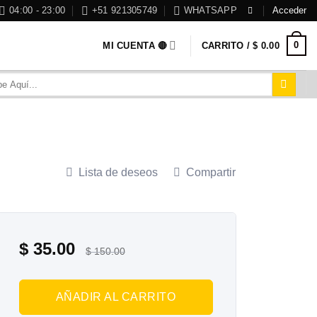
04:00 - 23:00
+51 921305749
WHATSAPP
Acceder
0
MI CUENTA 🔴
CARRITO /
$
0.00
Lista de deseos
Compartir
$
35.00
$
150.00
AÑADIR AL CARRITO