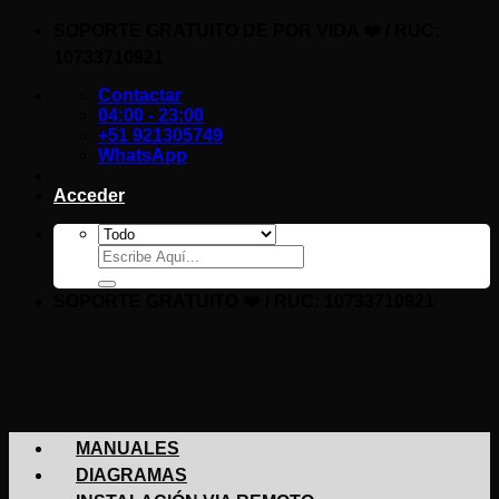
Saltar
SOPORTE GRATUITO DE POR VIDA ❤️ / RUC:
al
10733710921
contenido
Contactar
04:00 - 23:00
+51 921305749
WhatsApp
Acceder
Buscar
por:
SOPORTE GRATUITO ❤️ / RUC: 10733710921
MANUALES
DIAGRAMAS