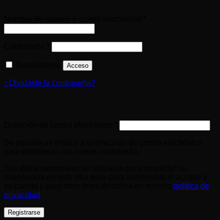
Up
Obligatorio
Nombre de usuario o correo electrónico
*
Obligatorio
Contraseña
*
Recuérdame
Acceso
¿Olvidaste la contraseña?
Registrarse
Obligatorio
Dirección de correo electrónico
*
Se enviará un enlace a tu dirección de correo electrónico
para establecer una nueva contraseña.
Sus datos personales se utilizarán para respaldar su
experiencia en este sitio web, para administrar el acceso a
su cuenta y para otros fines descritos en nuestro
política de
privacidad
.
Registrarse