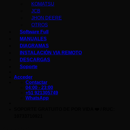
KOMATSU
JCB
JHON DEERE
OTROS
Software Full
MANUALES
DIAGRAMAS
INSTALACIÓN VIA REMOTO
DESCARGAS
Soporte
Acceder
Contactar
04:00 - 23:00
+51 921305749
WhatsApp
SOPORTE GRATUITO DE POR VIDA ❤️ / RUC:
10733710921
Scroll
Acceder