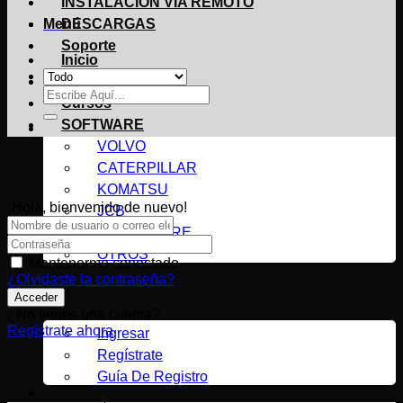
INSTALACIÓN VIA REMOTO
Menú
DESCARGAS
Soporte
Inicio
Tienda
Buscar
Cursos
por:
SOFTWARE
VOLVO
CATERPILLAR
KOMATSU
¡Hola, bienvenido de nuevo!
JCB
JHON DEERE
OTROS
Mantenerme conectado
Software Full
¿Olvidaste la contraseña?
Acceder
Mi Cuenta 🔴
¿No tienes una cuenta?
Regístrate ahora
Ingresar
Regístrate
Guía De Registro