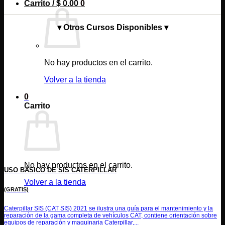
Carrito /
$
0.00
0
▾ Otros Cursos Disponibles ▾
No hay productos en el carrito.
Volver a la tienda
0
Carrito
No hay productos en el carrito.
USO BÁSICO DE SIS CATERPILLAR
Volver a la tienda
(GRATIS)
Caterpillar SIS (CAT SIS) 2021 se ilustra una guía para el mantenimiento y la
reparación de la gama completa de vehículos CAT, contiene orientación sobre
equipos de reparación y maquinaria Caterpillar,...