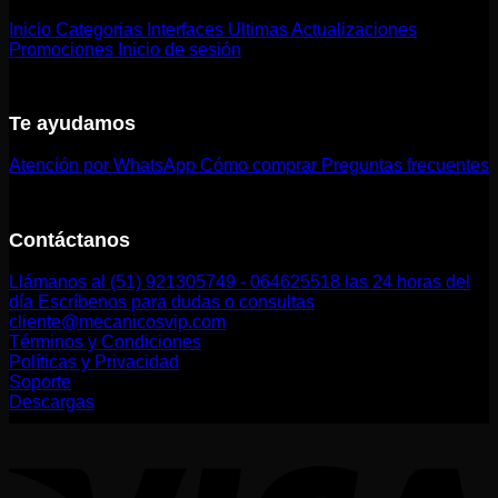
Inicio
Categorias
Interfaces
Ultimas Actualizaciones
Promociones
Inicio de sesión
Te ayudamos
Atención por WhatsApp
Cómo comprar
Preguntas frecuentes
Contáctanos
Llámanos al (51) 921305749 - 064625518 las 24 horas del
día
Escríbenos para dudas o consultas
cliente@mecanicosvip.com
Términos y Condiciones
Políticas y Privacidad
Soporte
Descargas
V