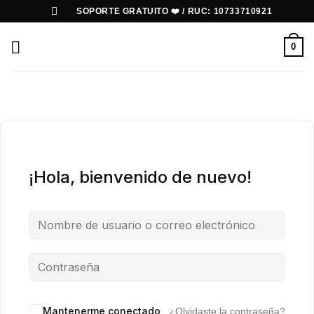
Saltar
SOPORTE GRATUITO ❤️ / RUC: 10733710921
al
contenido
0
¡Hola, bienvenido de nuevo!
Mantenerme conectado
¿Olvidaste la contraseña?