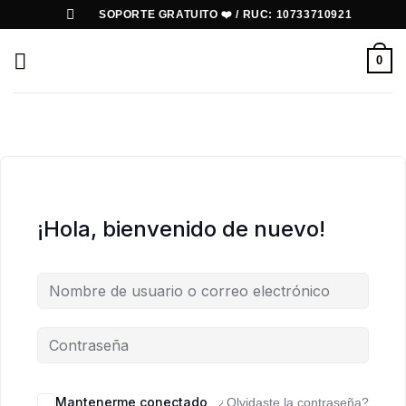
Saltar
SOPORTE GRATUITO ❤️ / RUC: 10733710921
al
contenido
0
¡Hola, bienvenido de nuevo!
Mantenerme conectado
¿Olvidaste la contraseña?