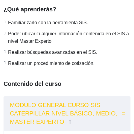
de 15 000 páginas de información en cerca de 2000
¿Qué aprenderás?
productos. SIS se maneja en un entorno fácil e intuitivo.
Este curso ha sido preparado para Mecánicos de Servicio,
Familiarizarlo con la herramienta SIS.
Supervisores de Servicio, Inspectores de Calidad,
Poder ubicar cualquier información contenida en el SIS a
Comunicadores Técnicos, Ingenieros de Servicio que
nivel Master Experto.
tengan requieran información de Equipos Caterpillar.
Realizar búsquedas avanzadas en el SIS.
Realizar un procedimiento de cotización.
Contenido del curso
MÓDULO GENERAL CURSO SIS
CATERPILLAR NIVEL BÁSICO, MEDIO,
MASTER EXPERTO