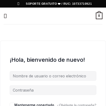
Saltar
SOPORTE GRATUITO ❤️ / RUC: 10733710921
al
contenido
0
¡Hola, bienvenido de nuevo!
Mantenerme conectado
¿Olvidaste la contraseña?