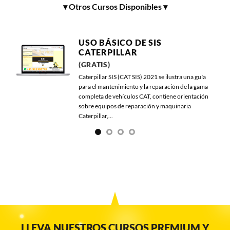
▾ Otros Cursos Disponibles ▾
VD
USO BÁSICO DE SIS
CATERPILLAR
(GRATIS)
 de
Caterpillar SIS (CAT SIS) 2021 se ilustra una guía
es de
para el mantenimiento y la reparación de la gama
completa de vehículos CAT, contiene orientación
sobre equipos de reparación y maquinaria
Caterpillar,...
LLEVA NUESTROS CURSOS PREMIUM Y