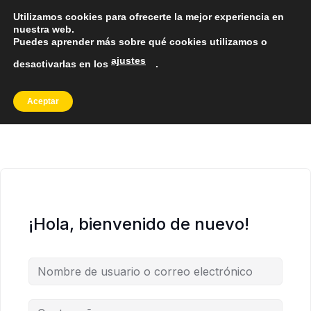
𝗨𝗡𝗜𝗖𝗢 𝗖𝗢𝗡𝗧𝗔𝗖𝗧𝗢
: +𝟱𝟭 𝟵𝟮𝟭𝟯𝟬𝟱𝟳𝟰𝟵
Descartar
Utilizamos cookies para ofrecerte la mejor experiencia en
nuestra web.
𝗨𝗡𝗜𝗖𝗢 𝗖𝗢𝗡𝗧𝗔𝗖𝗧𝗢
: +𝟱𝟭 𝟵𝟮𝟭𝟯𝟬𝟱𝟳𝟰𝟵
Descartar
Puedes aprender más sobre qué cookies utilizamos o
Saltar
SOPORTE GRATUITO
ajustes
/ RUC: 10733710921
desactivarlas en los
.
al
contenido
0
Aceptar
¡Hola, bienvenido de nuevo!