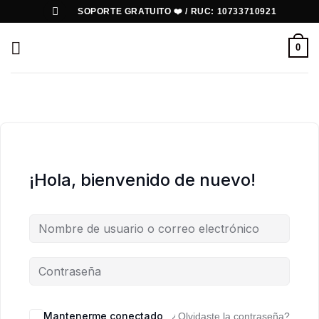
Saltar
SOPORTE GRATUITO ❤️ / RUC: 10733710921
al
contenido
0
¡Hola, bienvenido de nuevo!
Mantenerme conectado
¿Olvidaste la contraseña?