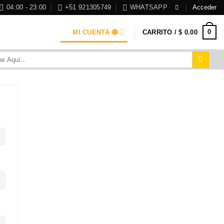
04:00 - 23:00
+51 921305749
WHATSAPP
Acceder
0
MI CUENTA 🔴
CARRITO /
$
0.00