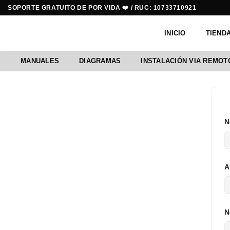
Saltar
SOPORTE GRATUITO DE POR VIDA ❤️ / RUC: 10733710921
al
contenido
INICIO
TIEND
MANUALES
DIAGRAMAS
INSTALACIÓN VIA REMOT
N
A
N