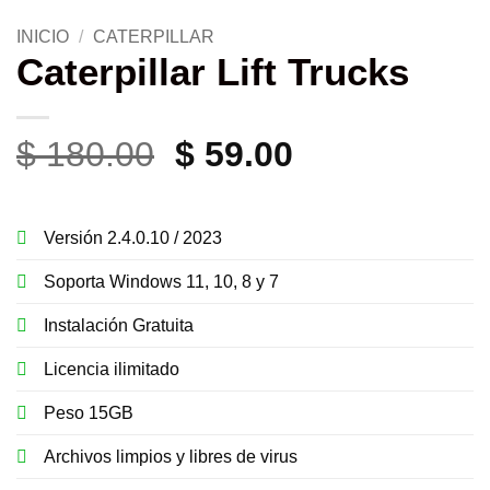
INICIO
/
CATERPILLAR
Caterpillar Lift Trucks
El
El
$
180.00
$
59.00
precio
precio
original
actual
Versión 2.4.0.10 / 2023
era:
es:
Soporta Windows 11, 10, 8 y 7
$ 180.00.
$ 59.00.
Instalación Gratuita
Licencia ilimitado
Peso 15GB
Archivos limpios y libres de virus