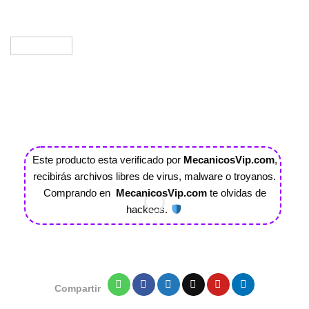
Este producto esta verificado por
MecanicosVip.com
,
Todas
recibirás archivos libres de virus, malware o troyanos.
De P
Comprando en
MecanicosVip.com
te olvidas de
po
hackeos.
Compartir