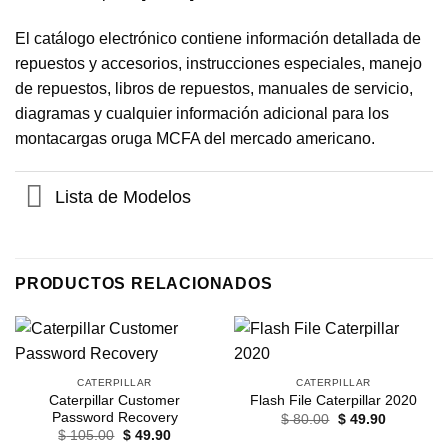
El catálogo electrónico contiene información detallada de
repuestos y accesorios, instrucciones especiales, manejo
de repuestos, libros de repuestos, manuales de servicio,
diagramas y cualquier información adicional para los
montacargas oruga MCFA del mercado americano.
Lista de Modelos
PRODUCTOS RELACIONADOS
CATERPILLAR
CATERPILLAR
Caterpillar Customer
Flash File Caterpillar 2020
Password Recovery
El
El
$
80.00
$
49.90
precio
precio
El
El
$
105.00
$
49.90
original
actual
precio
precio