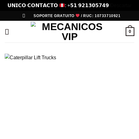
𝗨𝗡𝗜𝗖𝗢 𝗖𝗢𝗡𝗧𝗔𝗖𝗧𝗢
: +𝟱𝟭 𝟵𝟮𝟭𝟯𝟬𝟱𝟳𝟰𝟵
Descartar
Saltar
SOPORTE GRATUITO
/ RUC: 10733710921
al
contenido
0