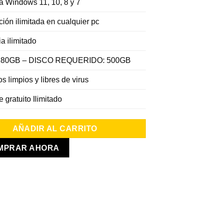
a Windows 11, 10, 8 y 7
$ 450.00.
$ 189.00.
ción ilimitada en cualquier pc
a ilimitado
180GB – DISCO REQUERIDO: 500GB
s limpios y libres de virus
 incluyen soporte Gratuito
 gratuito Ilimitado
ida, Con
MecanicosVip.com
por asistencias Fantasmas.
mos Siempre Online 🟢
AÑADIR AL CARRITO
MPRAR AHORA