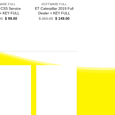
ARE FULL
SOFTWARE FULL
 CSS Service
ET Caterpillar 2019 Full
+ KEY FULL
Dealer + KEY FULL
El
El
El
El
00
$
99.00
$
350.00
$
149.00
precio
precio
precio
precio
original
actual
original
actual
era:
es:
era:
es:
$ 350.00.
$ 99.00.
$ 350.00.
$ 149.00.
+
+