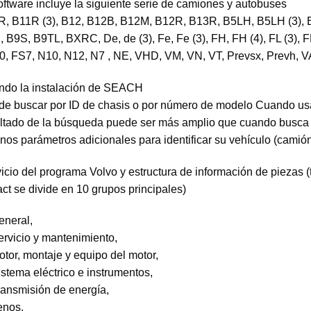
oftware incluye la siguiente serie de camiones y autobuses
, B11R (3), B12, B12B, B12M, B12R, B13R, B5LH, B5LH (3), B
 B9S, B9TL, BXRC, De, de (3), Fe, Fe (3), FH, FH (4), FL (3),
, FS7, N10, N12, N7 , NE, VHD, VM, VN, VT, Prevsx, Prevh,
ndo la instalación de SEACH
e buscar por ID de chasis o por número de modelo Cuando us
ltado de la búsqueda puede ser más amplio que cuando busca p
nos parámetros adicionales para identificar su vehículo (camió
icio del programa Volvo y estructura de información de piezas 
ct se divide en 10 grupos principales)
eneral,
ervicio y mantenimiento,
otor, montaje y equipo del motor,
istema eléctrico e instrumentos,
ransmisión de energía,
renos,