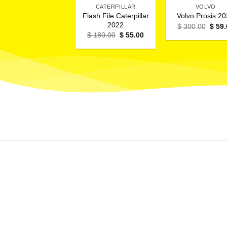
CATERPILLAR
VOLVO
Flash File Caterpillar
Volvo Prosis 2
2022
El
$
300.00
$
59.
preci
El
El
$
180.00
$
55.00
origin
precio
precio
era:
original
actual
$ 300
era:
es:
$ 180.00.
$ 55.00.