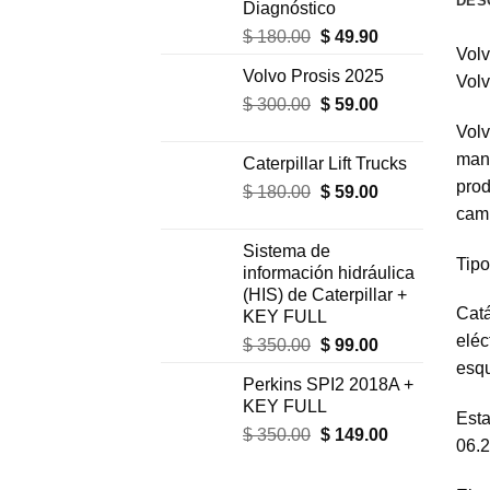
DES
Diagnóstico
El
El
$
180.00
$
49.90
Volv
precio
precio
Volvo Prosis 2025
original
actual
Volv
El
El
$
300.00
era:
$
59.00
es:
precio
precio
$ 180.00.
$ 49.90.
Volv
original
actual
manu
Caterpillar Lift Trucks
era:
es:
prod
El
El
$
180.00
$
59.00
$ 300.00.
$ 59.00.
precio
precio
cami
original
actual
Sistema de
era:
es:
Tipo
información hidráulica
$ 180.00.
$ 59.00.
(HIS) de Caterpillar +
Catá
KEY FULL
eléc
El
El
$
350.00
$
99.00
precio
precio
esqu
Perkins SPI2 2018A +
original
actual
KEY FULL
era:
es:
Esta
El
El
$
350.00
$
149.00
$ 350.00.
$ 99.00.
06.2
precio
precio
original
actual