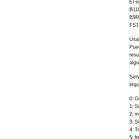
El s
era:
es:
B11R
$ 350.00.
$ 149.00.
B9R,
FS10
Usa
Pued
resu
algu
Serv
Impa
0: G
1: S
2: m
3: S
4: T
5: f