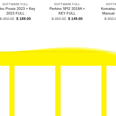
SOFTWARE FULL
SOFTWARE FULL
SOFTW
lvo Prosis 2023 + Key
Perkins SPI2 2018A +
Komatsu
2023 FULL
KEY FULL
Manual 
El
El
El
El
$
450.00
$
189.00
$
350.00
$
149.00
$
350.
precio
precio
precio
precio
original
actual
original
actual
era:
es:
era:
es:
$ 450.00.
$ 189.00.
$ 350.00.
$ 149.00.
+
+
+