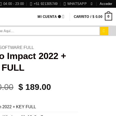
04:00 - 23:00
+51 921305749
WHATSAPP
Acceder
0
MI CUENTA 🔴
CARRITO /
$
0.00
SOFTWARE FULL
o Impact 2022 +
 FULL
El
El
.00
$
189.00
precio
precio
original
actual
ón 2022 + KEY FULL
era:
es: