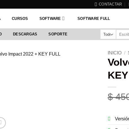
CONTACTAR
A
CURSOS
SOFTWARE
SOFTWARE FULL
Buscar
O
DESCARGAS
SOPORTE
por:
INICIO
/
Volv
KEY
$
450
Versi