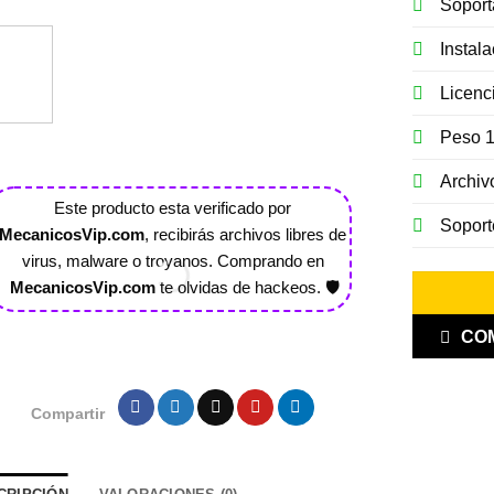
Soport
Instala
Licenci
Peso 
Archivo
Este producto esta verificado por
Todas las compras
Soporte
MecanicosVip.com
, recibirás archivos libres de
Ilimitado De Por V
virus, malware o troyanos. Comprando en
Dejas de sufrir 
MecanicosVip.com
te olvidas de hackeos. 🛡️
Nosotros
Esta
CO
Compartir