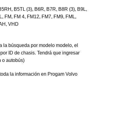
5RH, B5TL (3), B6R, B7R, B8R (3), B9L,
 FL, FM, FM 4, FM12, FM7, FM9, FML,
 VAH, VHD
a la búsqueda por modelo modelo, el
or ID de chasis. Tendrá que ingresar
n o autobús)
(toda la información en Progam Volvo