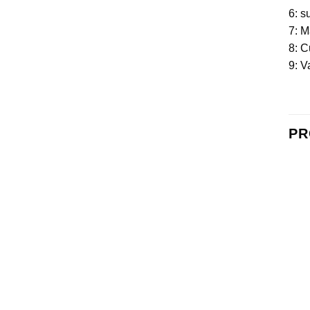
6: s
7: M
8: C
9: V
PR
+