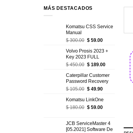
MÁS DESTACADOS
Komatsu CSS Service
Manual
El
El
$
300.00
$
59.00
precio
precio
Volvo Prosis 2023 +
original
actual
Key 2023 FULL
era:
es:
El
El
$
450.00
$
189.00
$ 300.00.
$ 59.00.
precio
precio
Caterpillar Customer
original
actual
Password Recovery
era:
es:
El
El
$
105.00
$
49.90
$ 450.00.
$ 189.00.
precio
precio
Komatsu LinkOne
original
actual
El
El
$
180.00
era:
$
59.00
es:
precio
precio
$ 105.00.
$ 49.90.
original
actual
JCB ServiceMaster 4
era:
es:
[05.2021] Software De
$ 180.00.
$ 59.00.